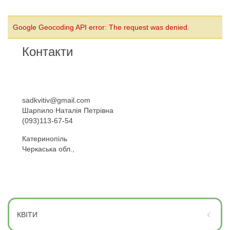
Google Geocoding API error: The request was denied.
Контакти
sadkvitiv@gmail.com
Шарпило Наталія Петрівна
(093)113-67-54
Катеринопіль
Черкаська обл.,
КВІТИ