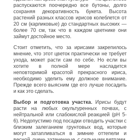
распускаются поочередно все бутоны, долго
сохраняя декоративность букета. Высота
растений разных классов ирисов колеблется от
20 см (карликовые) до стандартных высоких —
более 70 см, так что в каждом цветнике они
займут достойное место.
Стоит отметить, что за ирисами закрепилось
мнение, что этот цветок практически не требует
ухода, может расти сам по себе. Но если вы
хотите в полной мере насладится
неповторимой красотой прекрасного ириса,
необходимо уделить ему должное внимание.
Прежде всего выясним где его лучше посадить
и как это сделать.
Выбор и подготовка участка.
Ирисы будут
расти на любых окультуренных почвах, с
нейтральной или слабокислой реакцией (рН 5-
6). Недопустимо под посадки отводить участки с
близким залеганием грунтовых вод, которые
могут затапливаться в зимние оттепели и
весной, очень затененные, с сильными ветрами.