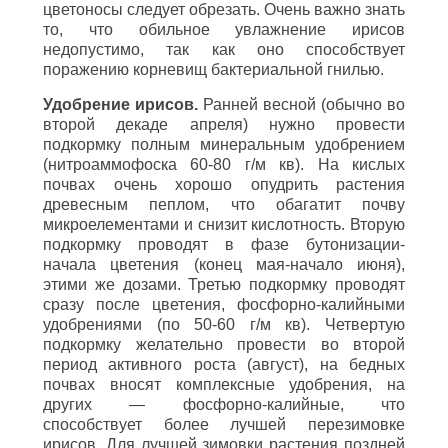
цветоносы следует обрезать. Очень важно знать
то, что обильное увлажнение ирисов
недопустимо, так как оно способствует
поражению корневищ бактериальной гнилью.
Удобрение ирисов.
Ранней весной (обычно во
второй декаде апреля) нужно провести
подкормку полным минеральным удобрением
(нитроаммофоска 60-80 г/м кв). На кислых
почвах очень хорошо опудрить растения
древесным пеплом, что обагатит почву
микроелементами и снизит кислотность. Вторую
подкормку проводят в фазе бутонизации-
начала цветения (конец мая-начало июня),
этими же дозами. Третью подкормку проводят
сразу после цветения, фосфорно-калийными
удобрениями (по 50-60 г/м кв). Четвертую
подкормку желательно провести во второй
период активного роста (август), на бедных
почвах вносят комплексные удобрения, на
других — фосфорно-калийные, что
способствует более лучшей перезимовке
ирисов. Для лучшей зимовки растения поздней