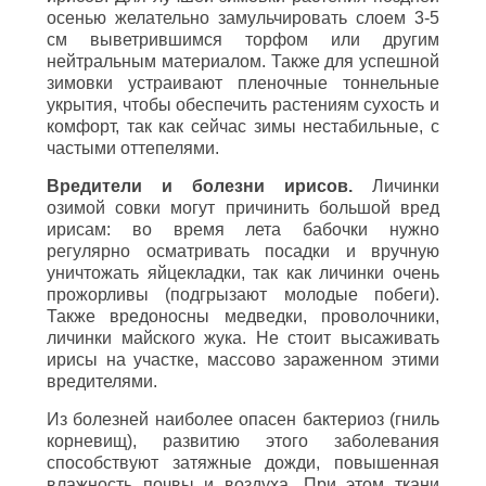
осенью желательно замульчировать слоем 3-5
см выветрившимся торфом или другим
нейтральным материалом. Также для успешной
зимовки устраивают пленочные тоннельные
укрытия, чтобы обеспечить растениям сухость и
комфорт, так как сейчас зимы нестабильные, с
частыми оттепелями.
Вредители и болезни ирисов.
Личинки
озимой совки могут причинить большой вред
ирисам: во время лета бабочки нужно
регулярно осматривать посадки и вручную
уничтожать яйцекладки, так как личинки очень
прожорливы (подгрызают молодые побеги).
Также вредоносны медведки, проволочники,
личинки майского жука. Не стоит высаживать
ирисы на участке, массово зараженном этими
вредителями.
Из болезней наиболее опасен бактериоз (гниль
корневищ), развитию этого заболевания
способствуют затяжные дожди, повышенная
влажность почвы и воздуха. При этом ткани