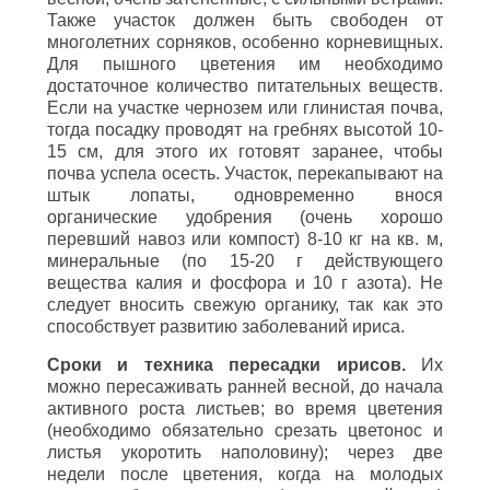
Также участок должен быть свободен от
многолетних сорняков, особенно корневищных.
Для пышного цветения им необходимо
достаточное количество питательных веществ.
Если на участке чернозем или глинистая почва,
тогда посадку проводят на гребнях высотой 10-
15 см, для этого их готовят заранее, чтобы
почва успела осесть. Участок, перекапывают на
штык лопаты, одновременно внося
органические удобрения (очень хорошо
перевший навоз или компост) 8-10 кг на кв. м,
минеральные (по 15-20 г действующего
вещества калия и фосфора и 10 г азота). Не
следует вносить свежую органику, так как это
способствует развитию заболеваний ириса.
Сроки и техника пересадки ирисов.
Их
можно пересаживать ранней весной, до начала
активного роста листьев; во время цветения
(необходимо обязательно срезать цветонос и
листья укоротить наполовину); через две
недели после цветения, когда на молодых