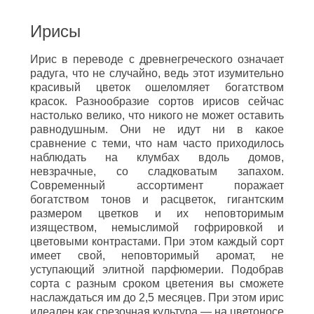
Ирисы
Ирис в переводе с древнегреческого означает
радуга, что не случайно, ведь этот изумительно
красивый цветок ошеломляет богатством
красок. Разнообразие сортов ирисов сейчас
настолько велико, что никого не может оставить
равнодушным. Они не идут ни в какое
сравнение с теми, что нам часто приходилось
наблюдать на клумбах вдоль домов,
невзрачные, со сладковатым запахом.
Современный ассортимент поражает
богатством тонов и расцветок, гигантским
размером цветков и их неповторимым
изяществом, немыслимой гофрировкой и
цветовыми контрастами. При этом каждый сорт
имеет свой, неповторимый аромат, не
уступающий элитной парфюмерии. Подобрав
сорта с разным сроком цветения вы сможете
наслаждаться им до 2,5 месяцев. При этом ирис
идеален как срезочная культура — на цветоносе