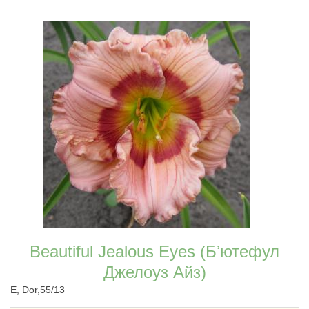
Beautiful Jealous Eyes (Бʼютефул
Джелоуз Айз)
E, Dor,55/13